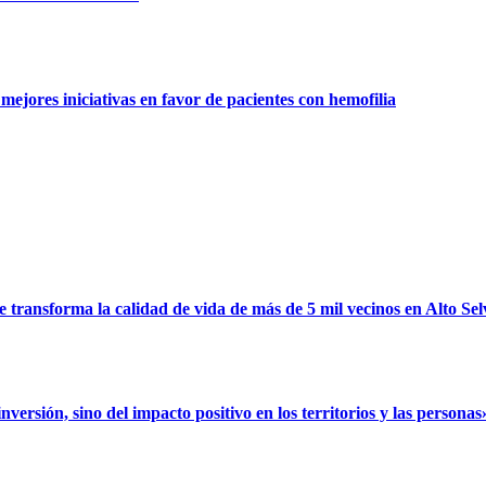
ejores iniciativas en favor de pacientes con hemofilia
ransforma la calidad de vida de más de 5 mil vecinos en Alto Sel
rsión, sino del impacto positivo en los territorios y las personas