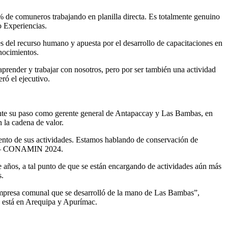
 de comuneros trabajando en planilla directa. Es totalmente genuino
o Experiencias.
es del recurso humano y apuesta por el desarrollo de capacitaciones en
nocimientos.
aprender y trabajar con nosotros, pero por ser también una actividad
ró el ejecutivo.
rante su paso como gerente general de Antapaccay y Las Bambas, en
la cadena de valor.
iento de sus actividades. Estamos hablando de conservación de
ría – CONAMIN 2024.
e años, a tal punto de que se están encargando de actividades aún más
s.
mpresa comunal que se desarrolló de la mano de Las Bambas”,
es está en Arequipa y Apurímac.