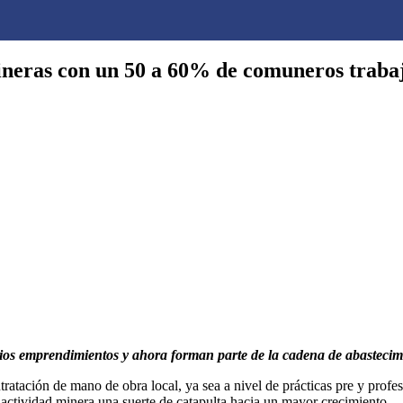
eras con un 50 a 60% de comuneros trabaj
ios emprendimientos y ahora forman parte de la cadena de abastecimie
tación de mano de obra local, ya sea a nivel de prácticas pre y profesi
 actividad minera una suerte de catapulta hacia un mayor crecimiento.