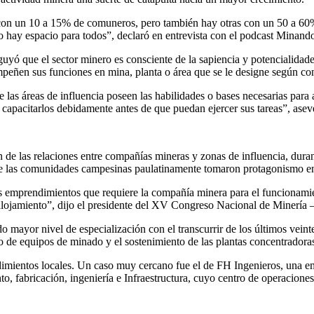
 con un 10 a 15% de comuneros, pero también hay otras con un 50 a 60%
o hay espacio para todos”, declaró en entrevista con el podcast Minand
guyó que el sector minero es consciente de la sapiencia y potencialidad
empeñen sus funciones en mina, planta o área que se le designe según co
las áreas de influencia poseen las habilidades o bases necesarias para 
 capacitarlos debidamente antes de que puedan ejercer sus tareas”, aseve
n de las relaciones entre compañías mineras y zonas de influencia, du
 las comunidades campesinas paulatinamente tomaron protagonismo en 
los emprendimientos que requiere la compañía minera para el funcionam
n y alojamiento”, dijo el presidente del XV Congreso Nacional de Mine
 mayor nivel de especialización con el transcurrir de los últimos veint
o de equipos de minado y el sostenimiento de las plantas concentradora
mientos locales. Un caso muy cercano fue el de FH Ingenieros, una e
to, fabricación, ingeniería e Infraestructura, cuyo centro de operacion