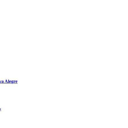
va Alegre
»