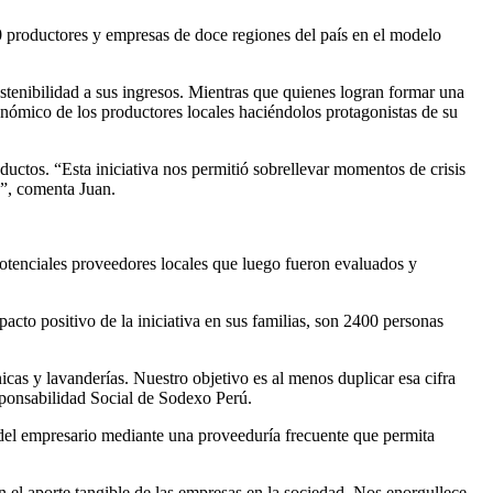
0 productores y empresas de doce regiones del país en el modelo
tenibilidad a sus ingresos. Mientras que quienes logran formar una
conómico de los productores locales haciéndolos protagonistas de su
ductos. “Esta iniciativa nos permitió sobrellevar momentos de crisis
s”, comenta Juan.
potenciales proveedores locales que luego fueron evaluados y
cto positivo de la iniciativa en sus familias, son 2400 personas
cas y lavanderías. Nuestro objetivo es al menos duplicar esa cifra
sponsabilidad Social de Sodexo Perú.
del empresario mediante una proveeduría frecuente que permita
l aporte tangible de las empresas en la sociedad. Nos enorgullece