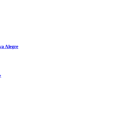
va Alegre
»