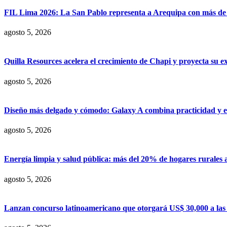
FIL Lima 2026: La San Pablo representa a Arequipa con más de 7
agosto 5, 2026
Quilla Resources acelera el crecimiento de Chapi y proyecta su e
agosto 5, 2026
Diseño más delgado y cómodo: Galaxy A combina practicidad y e
agosto 5, 2026
Energía limpia y salud pública: más del 20% de hogares rurales 
agosto 5, 2026
Lanzan concurso latinoamericano que otorgará US$ 30,000 a las m