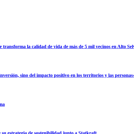
ransforma la calidad de vida de más de 5 mil vecinos en Alto Sel
rsión, sino del impacto positivo en los territorios y las personas
uma
u estrategia de sostenibilidad junto a Statkraft