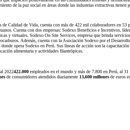
iento de la paz social en áreas donde las industrias extractivas tienen 
os de Calidad de Vida, cuenta con más de 422 mil colaboradores en 53 
peruanos. Cuenta con dos empresas: Sodexo Beneficios e Incentivos, líder
sicas y virtuales. Sodexo On Site Services, empresa que brinda servicios 
idrocarburos. Además, cuenta con la Asociación Sodexo por el Desarrollo
ades donde opera Sodexo en Perú. Sus líneas de acción son la capacitaci
ación alimentaria y actividades filantrópicas.
cal 2022
422.000
empleados en el mundo y más de 7.800 en Perú, al 31
nes
de consumidores atendidos diariamente
13,600 millones
de euros en