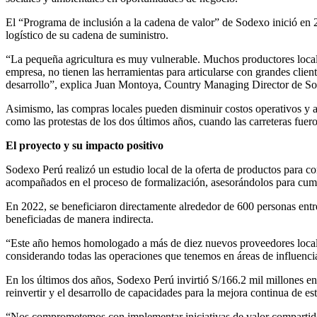
El “Programa de inclusión a la cadena de valor” de Sodexo inició en 
logístico de su cadena de suministro.
“La pequeña agricultura es muy vulnerable. Muchos productores locale
empresa, no tienen las herramientas para articularse con grandes clie
desarrollo”, explica Juan Montoya, Country Managing Director de S
Asimismo, las compras locales pueden disminuir costos operativos y amb
como las protestas de los dos últimos años, cuando las carreteras fue
El proyecto y su impacto positivo
Sodexo Perú realizó un estudio local de la oferta de productos para c
acompañados en el proceso de formalización, asesorándolos para cumpli
En 2022, se beneficiaron directamente alrededor de 600 personas entre
beneficiadas de manera indirecta.
“Este año hemos homologado a más de diez nuevos proveedores locales d
considerando todas las operaciones que tenemos en áreas de influenci
En los últimos dos años, Sodexo Perú invirtió S/166.2 mil millones 
reinvertir y el desarrollo de capacidades para la mejora continua de es
“Nos comprometemos con implementar iniciativas de valor compartido 