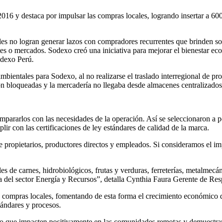
2016 y destaca por impulsar las compras locales, logrando insertar a 60
s no logran generar lazos con compradores recurrentes que brinden sos
ntes o mercados. Sodexo creó una iniciativa para mejorar el bienestar e
odexo Perú.
ientales para Sodexo, al no realizarse el traslado interregional de pro
ron bloqueadas y la mercadería no llegaba desde almacenes centralizado
ompararlos con las necesidades de la operación. Así se seleccionaron a 
r con las certificaciones de ley estándares de calidad de la marca.
 propietarios, productores directos y empleados. Si consideramos el impa
e carnes, hidrobiológicos, frutas y verduras, ferreterías, metalmecáni
a del sector Energía y Recursos”, detalla Cynthia Faura Gerente de Re
en compras locales, fomentando de esta forma el crecimiento económico 
tándares y procesos.
que impacten positivamente en las comunidades remotas y demuestran e