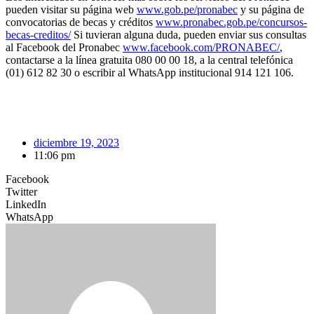
pueden visitar su página web
www.gob.pe/pronabec
y su página de
convocatorias de becas y créditos
www.pronabec.gob.pe/concursos-
becas-creditos/
Si tuvieran alguna duda, pueden enviar sus consultas
al Facebook del Pronabec
www.facebook.com/PRONABEC/
,
contactarse a la línea gratuita 080 00 00 18, a la central telefónica
(01) 612 82 30 o escribir al WhatsApp institucional 914 121 106.
diciembre 19, 2023
11:06 pm
Facebook
Twitter
LinkedIn
WhatsApp