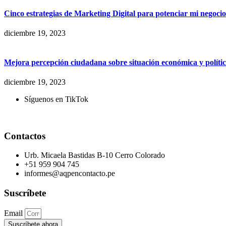
Cinco estrategias de Marketing Digital para potenciar mi negoc
diciembre 19, 2023
Mejora percepción ciudadana sobre situación económica y políti
diciembre 19, 2023
Síguenos en TikTok
Contactos
Urb. Micaela Bastidas B-10 Cerro Colorado
+51 959 904 745
informes@aqpencontacto.pe
Suscríbete
Email
Suscríbete ahora