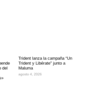
Trident lanza la campaña “Un
epende
Trident y Libérate” junto a
o del
Maluma
agosto 4, 2026
s»