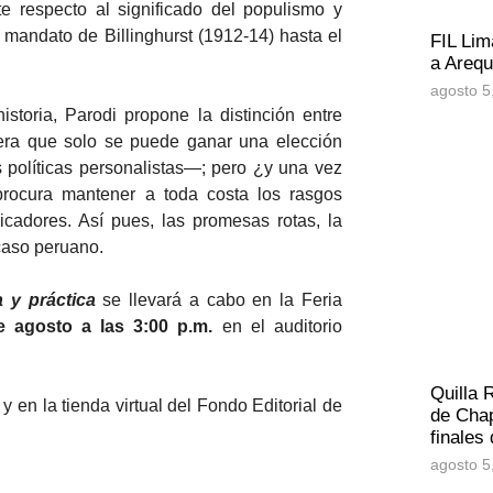
te respecto al significado del populismo y
 mandato de Billinghurst (1912-14) hasta el
FIL Lim
a Arequ
agosto 5
storia, Parodi propone la distinción entre
era que solo se puede ganar una elección
políticas personalistas—; pero ¿y una vez
procura mantener a toda costa los rasgos
icadores. Así pues, las promesas rotas, la
 caso peruano.
a y práctica
se llevará a cabo en la Feria
 agosto a las 3:00 p.m.
en el auditorio
Quilla 
y en la tienda virtual del Fondo Editorial de
de Chap
finales
agosto 5