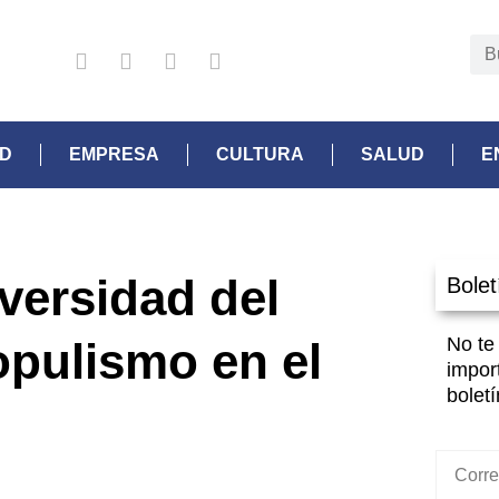
AD
EMPRESA
CULTURA
SALUD
E
iversidad del
Bolet
No te
opulismo en el
impor
boletí