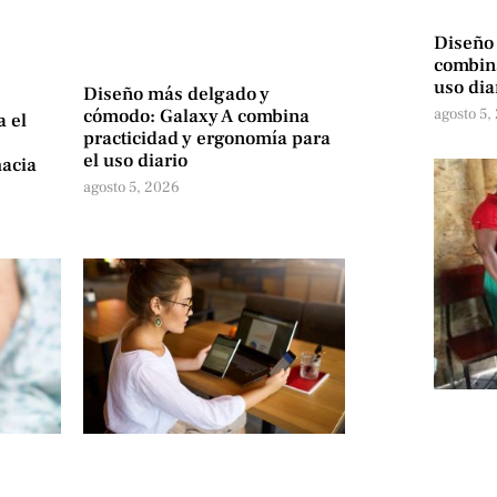
Diseño
combina
uso dia
Diseño más delgado y
agosto 5,
cómodo: Galaxy A combina
a el
practicidad y ergonomía para
el uso diario
hacia
agosto 5, 2026