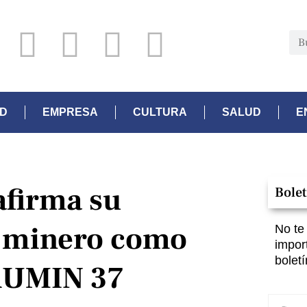
AD
EMPRESA
CULTURA
SALUD
E
afirma su
Bolet
or minero como
No te
impor
boletí
ERUMIN 37