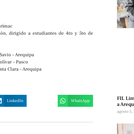
urímac
ón, dirigido a estudiantes de 4to y 5to de
Savio – Arequipa
lívar – Pasco
nta Clara – Arequipa
FIL Lim
LinkedIn
WhatsApp
a Arequ
agosto 5,