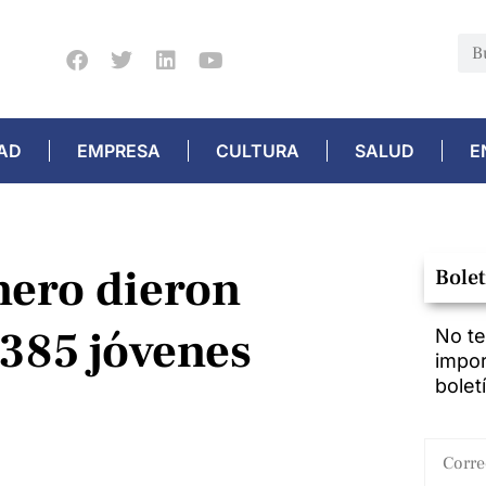
AD
EMPRESA
CULTURA
SALUD
E
nero dieron
Bolet
 385 jóvenes
No te
impor
bolet