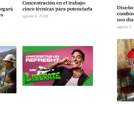
Concentración en el trabajo:
Diseño
orgará
cinco técnicas para potenciarla
combina
es
agosto 4, 2026
uso dia
agosto 5,