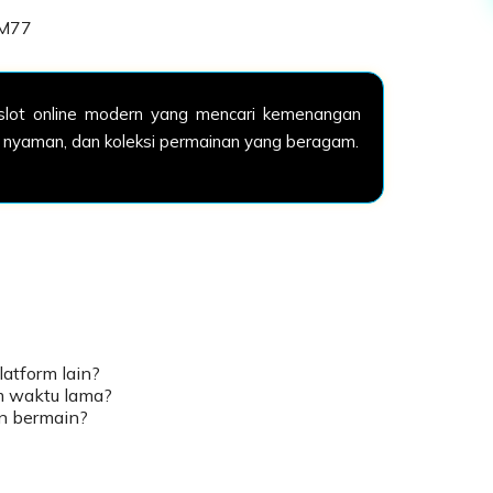
slot online modern yang mencari kemenangan
ng nyaman, dan koleksi permainan yang beragam.
atform lain?
m waktu lama?
n bermain?